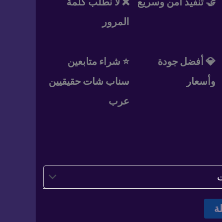
من
🤝 تنفيذ أمن وسريع
❌ لا نطلب كلمة
المرور
خلال
💎 أفضل جودة
⭐ شراء متابعين
وأسعار
سناب شات حقيقيين
عرب
ة