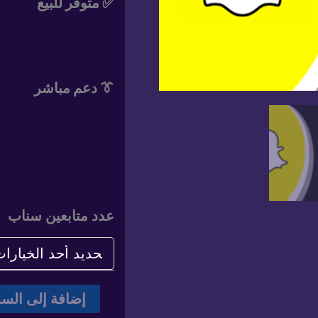
✅ متوفر للبيع
👔 دعم مباشر
عدد متابعين سناب
كمية
إضافة إلى السل