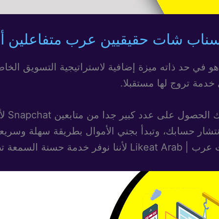
 سناب شات حقيقيين عرب متفاعلين أو
في حد ذاته ميزة إضافية لاستراتيجية التسويق الخاصة
دمة تروج لها مستقبلا.
جدا من متابعين Snapchat لأن الأمر ليس بهذه السهولة. عند
شار حسابك، وتبدأ بجني الأموال بطريقة سهلة وسريعة.
لك متابعين فوريين.