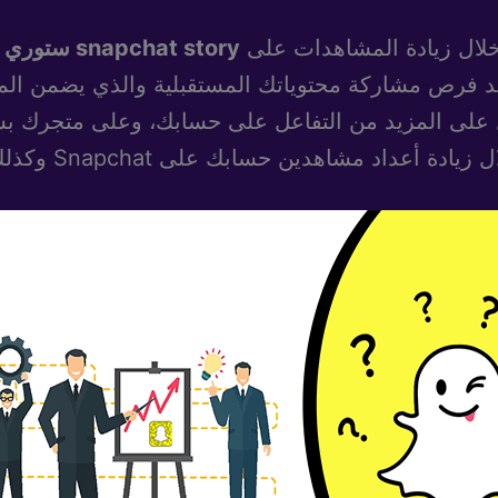
خلال زيادة المشاهدات على
snapchat story ستوري سناب شات
د فرص مشاركة محتوياتك المستقبلية والذي يضمن ال
 على المزيد من التفاعل على حسابك، وعلى متجرك بس
ن حسابك على Snapchat وكذلك إلى موقع الويب الخاص بك.