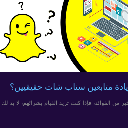
زيادة متابعين سناب شات حقيقيين؟
 من الفوائد، فإذا كنت تريد القيام بشرائهم، لا بد لك