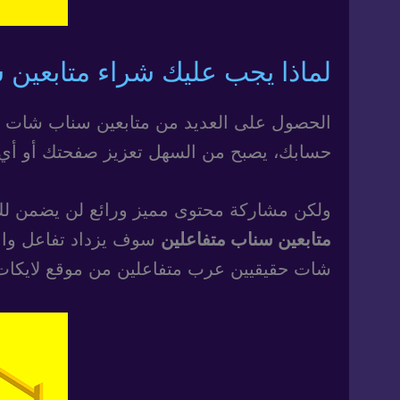
لماذا يجب عليك شراء متابعين
الحصول على العديد من متابعين سناب شات هو 
حسابك، يصبح من السهل تعزيز صفحتك أو أي خ
ولكن مشاركة محتوى مميز ورائع لن يضمن لك الحصول على عدد كبير 
متابعين سناب متفاعلين
سوف يزداد تفاعل وانت
شات حقيقيين عرب متفاعلين من موقع لايكات عرب | Likeat Arab لأننا نوفر خدمة حسنة السمعة تضمن 