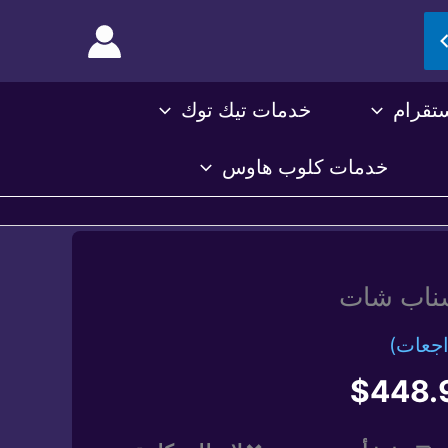
تقرام
خدمات تيك توك
خدمات كلوب هاوس
سناب شات
جعات)
نطاق
$
448.
السعر: