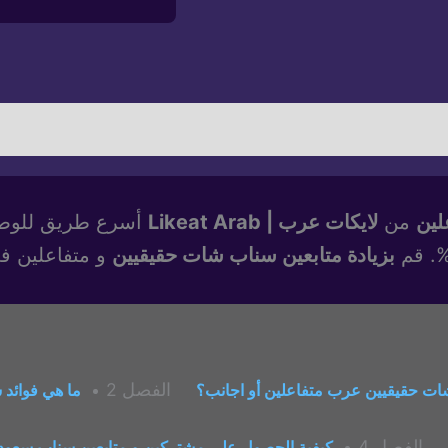
شراء
متابعين
سناب
شات
لين
من
لايكات عرب | Likeat Arab
أسرع طريق للوصول
بزيادة متابعين سناب شات حقيقيين
و متفاعلين ف
الفصل 2
شات حقيقيين عرب متفاعلين أو اجانب؟
ما هي فوائد 
الفصل 4
كيفية الحصول على مشتركين و متابعين سناب سعوديي